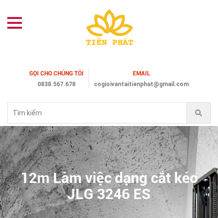
GỌI CHO CHÚNG TÔI
EMAIL
0838.567.678
cogioivantaitienphat@gmail.com
12m Làm việc dạng cắt kéo
JLG 3246 ES