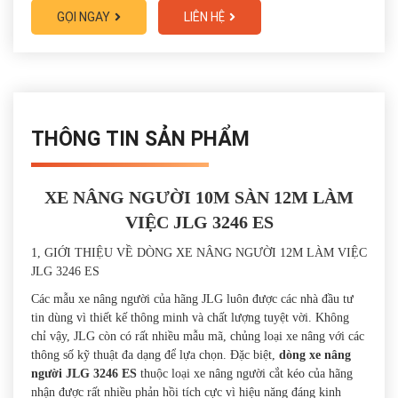
GỌI NGAY
LIÊN HỆ
THÔNG TIN SẢN PHẨM
XE NÂNG NGƯỜI 10M SÀN 12M LÀM
VIỆC JLG 3246 ES
1, GIỚI THIỆU VỀ DÒNG XE NÂNG NGƯỜI 12M LÀM VIỆC
JLG 3246 ES
Các mẫu xe nâng người của hãng JLG luôn được các nhà đầu tư
tin dùng vì thiết kế thông minh và chất lượng tuyệt vời. Không
chỉ vậy, JLG còn có rất nhiều mẫu mã, chủng loại xe nâng với các
thông số kỹ thuật đa dạng để lựa chọn. Đặc biệt,
dòng xe nâng
người JLG 3246 ES
thuộc loại xe nâng người cắt kéo của hãng
nhận được rất nhiều phản hồi tích cực vì hiệu năng đáng kinh