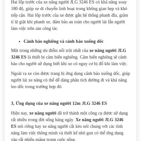
Hai lốp trước của xe nâng người JLG 3246 ES có khả năng xoay
180 độ, giúp xe di chuyển linh hoạt trong không gian hẹp và khó
tiếp cận. Hai lốp trước của xe được gắn hệ thống phanh đĩa, giảm
tỉ lệ giật khi phanh xe, đảm bảo an toàn cho người lái lẫn người
làm việc trên sàn công tác.
Cảnh báo nghiêng và cảnh báo xuống dốc
Một trong những ưu điểm nổi trội nhất của
xe nâng người JLG
3246 ES
là thiết bị cảm biến nghiêng. Cảm biến nghiêng sẽ cảnh
báo cho người sử dụng biết khi xe có nguy cơ bị đổ khi làm việc.
Ngoài ra xe còn được trang bị ứng dụng cảnh báo xuống dốc, giúp
người lái xe nâng có thể dễ dàng phân tích đường đi và khả năng
leo dốc trong trường hợp đó.
3, Ứng dụng của xe nâng người 12m JLG 3246 ES
Hiện nay,
xe nâng người
đã trở thành một công cụ được sử dụng
rất nhiều trong đời sống hàng ngày.
Xe nâng người JLG 3246
ES
nói riêng hay xe nâng người cắt kéo nói chung với các tính
năng làm việc thông minh và thiết kế nhỏ gọn có thể ứng dụng
vào rất nhiều mảng trong cuộc sống.