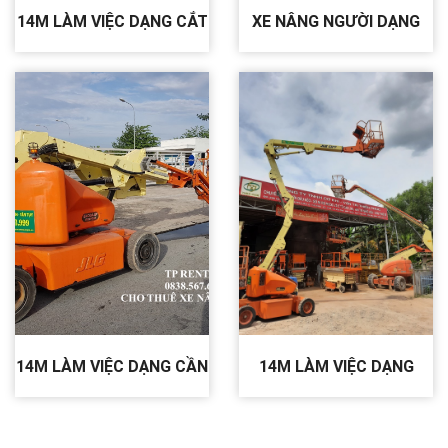
14M LÀM VIỆC DẠNG CẮT
XE NÂNG NGƯỜI DẠNG
KÉO CHẠY ĐIỆN JLG 4069
KHỚP GẬP 340AJ
LE
14M LÀM VIỆC DẠNG CẦN
14M LÀM VIỆC DẠNG
CHỮ Z BOOMLIFT CHẠY
BOOMLIFT JLG N40E
ĐIỆN JLG E400 AJPN