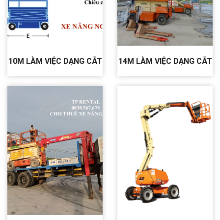
10M LÀM VIỆC DẠNG CẮT
14M LÀM VIỆC DẠNG CẮT
KÉO JLG 2646 ES
KÉO JLG 3969E