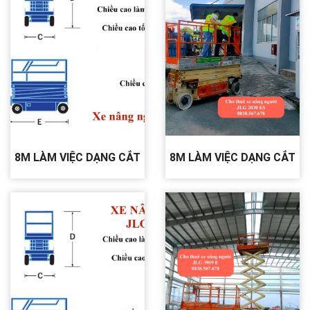
8M LÀM VIỆC DẠNG CẮT
8M LÀM VIỆC DẠNG CẮT
KÉO JLG 1930 ES
KÉO JLG 2030 ES.