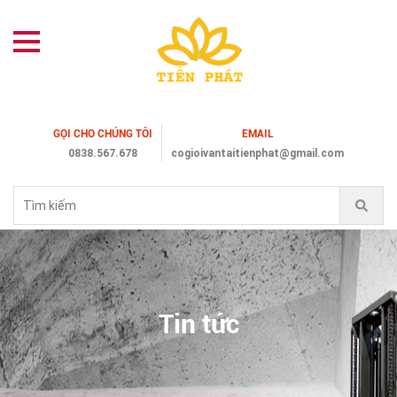
GỌI CHO CHÚNG TÔI
EMAIL
0838.567.678
cogioivantaitienphat@gmail.com
Tin tức