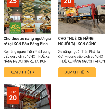
25
20
Cho thuê xe nâng người giá
CHO THUÊ XE NÂNG
rẻ tại KCN Bàu Bàng Bình
NGƯỜI TẠI KCN SÓNG
Dương 0838.567.678
THẦN BÌNH DƯƠNG
Xe nâng người Tiến Phát cung
Xe nâng người Tiến Phát là
0838.567.678
cấp gói dịch vụ "CHO THUÊ XE
đơn vị cung cấp dịch vụ "CHO
NÂNG NGƯỜI GIÁ RẺ TẠI KCN
THUÊ XE NÂNG NGƯỜI TẠI KCN
BÀU BÀNG BÌNH DƯƠNG" với
SÓNG THẦN BÌNH DƯƠNG" với
nhiều ưu đãi lớn. Nếu bạn có
rất nhiều ưu đãi. Liên hệ
XEM CHI TIẾT
XEM CHI TIẾT
công trình cần sử dụng dịch
0838.567.678 ngay hôm nay
vụ thuê xe nâng người ở Bàu
để nhận báo giá tốt nhất thị
Bàng Bình Dương hãy liên hệ
trường. Với dàn xe đông đảo,
số hotline 0838.567.678 ngay
số lượng lớn chiều cao từ 6m
T12
hôm nay để nhận...
tới 48m luôn có...
20