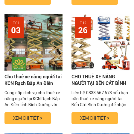
0848.567.678 để nhận báo giá
giá tốt nhất ngay hôm nay
tốt nhất hôm nay. Xe đẹp - giá
nhé. Xe nâng người Tiến Phát
rẻ - thủ tục nhanh gọn, giao xe
đang triển khai gói dịch vụ cho
trong ngày. Hiện tại ở KCN
thuê xe nâng người giá rẻ tại
T01
T12
Đại...
Bình Dương trong...
03
26
Cho thuê xe nâng người tại
CHO THUÊ XE NÂNG
KCN Rạch Bắp An Điền
NGƯỜI TẠI BẾN CÁT BÌNH
Bình Dương 0838.567.678
DƯƠNG 0838.567.678
Cung cấp dịch vụ cho thuê xe
Liên hệ 0838.567.678 nếu bạn
nâng người tại KCN Rạch Bắp
cần thuê xe nâng người tại
An Điền tỉnh Bình Dương với
Bến Cát Bình Dương để nhận
nhiều ưu đãi hấp dẫn Liên hệ
nhiều ưu đãi. Nội dung: Xe
0838.567.678 để nhận báo giá
nâng người là gì? Công Dụng
XEM CHI TIẾT
XEM CHI TIẾT
tốt nhất ngay hôm nay Xe
của xe nâng người Thuê xe
nâng người Tiến Phát với đủ
nâng người ở Bến Cát Bình