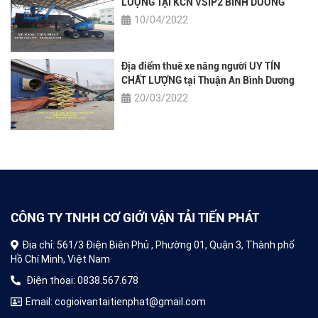
LƯỢNG TẠI KCN VSIP2 BÌNH DƯƠNG
0948.733.999
10/04/2022
Địa điểm thuê xe nâng người UY TÍN
CHẤT LƯỢNG tại Thuận An Bình Dương
0948733999
20/03/2022
CÔNG TY TNHH CƠ GIỚI VẬN TẢI TIẾN PHÁT
Địa chỉ: 561/3 Điện Biên Phủ , Phường 01, Quận 3, Thành phố
Hồ Chí Minh, Việt Nam
Điện thoại: 0838.567.678
Email: cogioivantaitienphat@gmail.com