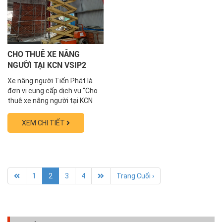
CHO THUÊ XE NÂNG
NGƯỜI TẠI KCN VSIP2
TỈNH BÌNH DƯƠNG
Xe nâng người Tiến Phát là
0838567678
đơn vị cung cấp dịch vụ "Cho
thuê xe nâng người tại KCN
Vsip2 tỉnh Bình Dương" với rất
nhiều ưu đãi hấp dẫn. Liên hệ
XEM CHI TIẾT
0838.567.678 ngay hôm nay
để nhận báo giá cung cấp dịch
vụ tốt nhất thị trường Với dàn
xe nâng người có chiều cao từ
6m...
1
2
3
4
Trang Cuối ›