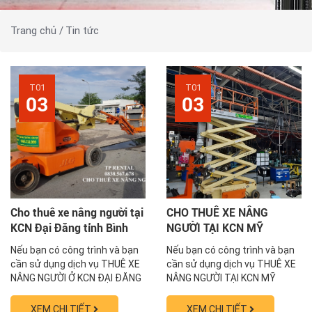
Trang chủ /
Tin tức
T01
T01
03
03
Cho thuê xe nâng người tại
CHO THUÊ XE NÂNG
KCN Đại Đăng tỉnh Bình
NGƯỜI TẠI KCN MỸ
Dương 0838.567.678
PHƯỚC TỈNH BÌNH DƯƠNG
Nếu bạn có công trình và bạn
Nếu bạn có công trình và bạn
0838.567.678
cần sử dụng dịch vụ THUÊ XE
cần sử dụng dịch vụ THUÊ XE
NÂNG NGƯỜI Ở KCN ĐẠI ĐĂNG
NÂNG NGƯỜI TẠI KCN MỸ
BÌNH DƯƠNG. Hãy gọi cho
PHƯỚC BÌNH DƯƠNG. Hãy liên
chúng tôi thông qua số hotline
hệ 0838.567.678 để nhận báo
XEM CHI TIẾT
XEM CHI TIẾT