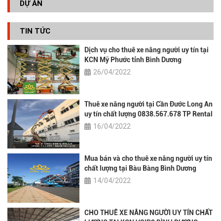
DỰ ÁN
TIN TỨC
Dịch vụ cho thuê xe nâng người uy tín tại
KCN Mỹ Phước tỉnh Bình Dương
0838.567.678 TP Rental
26/04/2022
Thuê xe nâng người tại Cần Đước Long An
uy tín chất lượng 0838.567.678 TP Rental
16/04/2022
Mua bán và cho thuê xe nâng người uy tín
chất lượng tại Bàu Bàng Bình Dương
0838.567.678
14/04/2022
CHO THUÊ XE NÂNG NGƯỜI UY TÍN CHẤT